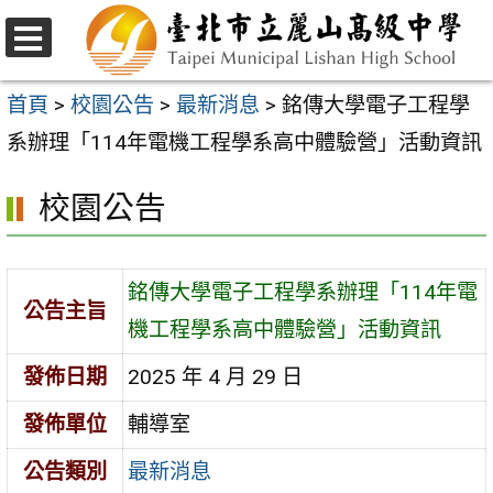
跳
至
選
主
單
首頁
>
校園公告
>
最新消息
>
銘傳大學電子工程學
要
系辦理「114年電機工程學系高中體驗營」活動資訊
內
校園公告
容
區
銘傳大學電子工程學系辦理「114年電
公告主旨
機工程學系高中體驗營」活動資訊
發佈日期
2025 年 4 月 29 日
發佈單位
輔導室
公告類別
最新消息