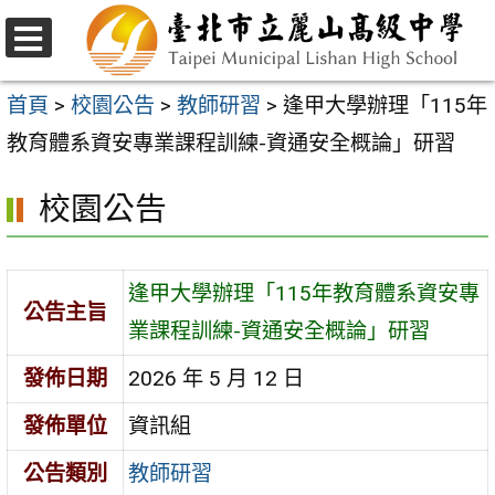
跳
至
選
主
單
首頁
>
校園公告
>
教師研習
>
逢甲大學辦理「115年
要
教育體系資安專業課程訓練-資通安全概論」研習
內
校園公告
容
區
逢甲大學辦理「115年教育體系資安專
公告主旨
業課程訓練-資通安全概論」研習
發佈日期
2026 年 5 月 12 日
發佈單位
資訊組
公告類別
教師研習