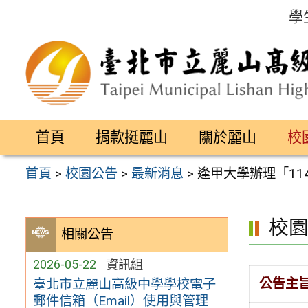
跳
學
至
主
要
內
容
首頁
捐款挺麗山
關於麗山
校
區
首頁
>
校園公告
>
最新消息
>
逢甲大學辦理「1
校
相關公告
2026-05-22
資訊組
公告主
臺北市立麗山高級中學學校電子
郵件信箱（Email）使用與管理