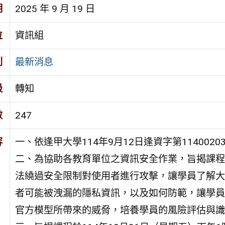
期
2025 年 9 月 19 日
位
資訊組
別
最新消息
級
轉知
數
247
容
一、依逢甲大學114年9月12日逢資字第1140020
二、為協助各教育單位之資訊安全作業，旨揭課程
法繞過安全限制對使用者進行攻擊，讓學員了解大
者可能被洩漏的隱私資訊，以及如何防範，讓學員
官方模型所帶來的威脅，培養學員的風險評估與識