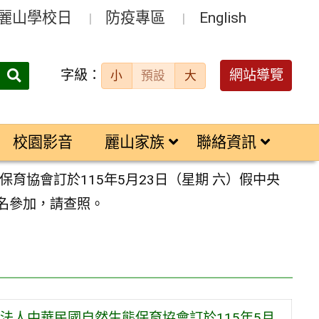
麗山學校日
防疫專區
English
字級：
送出
網站導覽
小
預設
大
搜
尋：
校園影音
麗山家族
聯絡資訊
協會訂於115年5月23日（星期 六）假中央
報名參加，請查照。
法人中華民國自然生態保育協會訂於115年5月