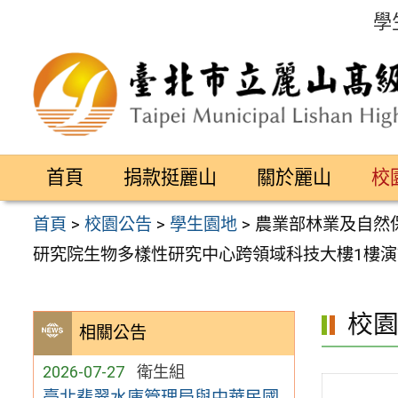
跳
學
至
主
要
內
容
首頁
捐款挺麗山
關於麗山
校
區
首頁
>
校園公告
>
學生園地
>
農業部林業及自然
研究院生物多樣性研究中心跨領域科技大樓1樓演
校
相關公告
2026-07-27
衛生組
臺北翡翠水庫管理局與中華民國