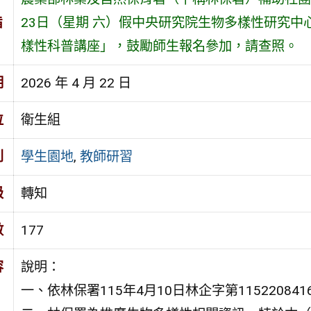
旨
23日（星期 六）假中央研究院生物多樣性研究中
樣性科普講座」，鼓勵師生報名參加，請查照。
期
2026 年 4 月 22 日
位
衛生組
別
學生園地
,
教師研習
級
轉知
數
177
容
說明：
一、依林保署115年4月10日林企字第11522084