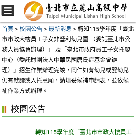
跳
至
選
主
單
首頁
>
校園公告
>
最新消息
>
轉知115學年度「臺北
要
市市政大樓員工子女非營利幼兒園 （委託臺北市公
內
務人員協會辦理）」 及「臺北市政府員工子女托嬰
容
中心（委託財團法人中華民國唐氏症基金會辦
區
理）」招生作業辦理完竣，同仁如有幼兒或嬰幼兒
仍有就讀或入托意願，請填妥候補申請表，並依候
補作業方式辦理。
校園公告
轉知115學年度「臺北市市政大樓員工