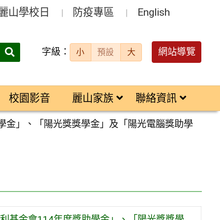
麗山學校日
防疫專區
English
字級：
送出
網站導覽
小
預設
大
搜
尋：
校園影音
麗山家族
聯絡資訊
助學金」、「陽光獎獎學金」及「陽光電腦獎助學
利基金會114年度獎助學金」、「陽光獎獎學