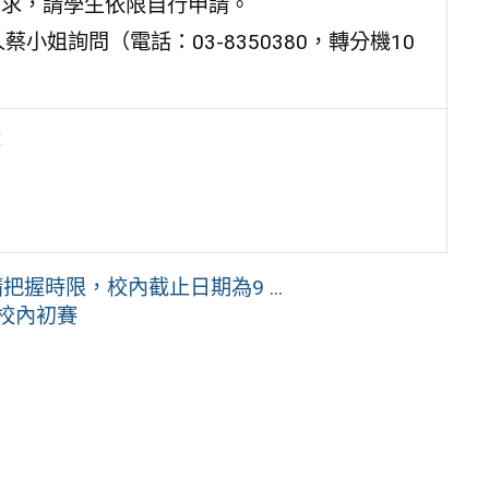
生有申請需求，請學生依限自行申請。
姐詢問（電話：03-8350380，轉分機10
章
握時限，校內截止日期為9 ...
_校內初賽