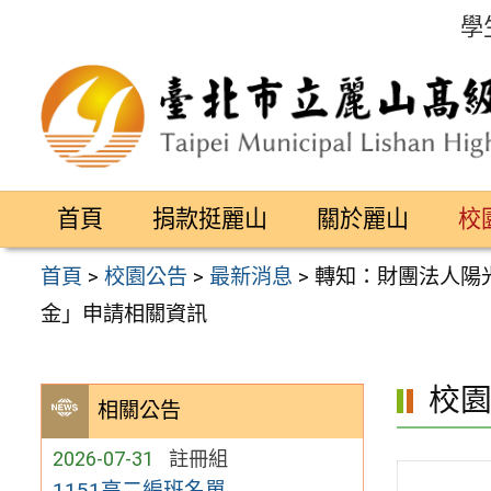
跳
學
至
主
要
內
容
首頁
捐款挺麗山
關於麗山
校
區
首頁
>
校園公告
>
最新消息
>
轉知：財團法人陽
金」申請相關資訊
校
相關公告
2026-07-31
註冊組
1151高二編班名單