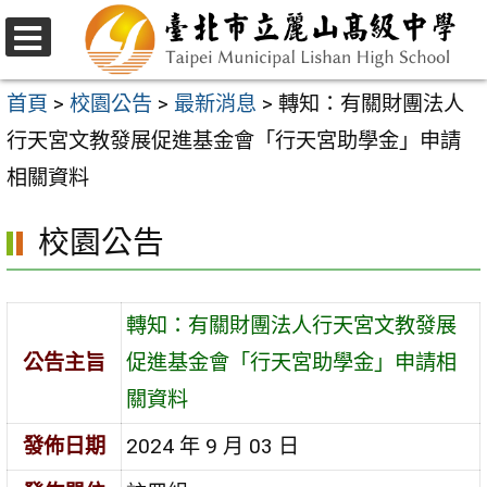
跳
至
選
主
單
首頁
>
校園公告
>
最新消息
>
轉知：有關財團法人
要
行天宮文教發展促進基金會「行天宮助學金」申請
內
相關資料
容
校園公告
區
轉知：有關財團法人行天宮文教發展
公告主旨
促進基金會「行天宮助學金」申請相
關資料
發佈日期
2024 年 9 月 03 日