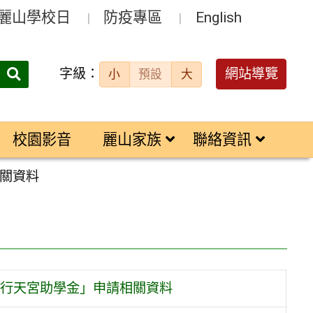
麗山學校日
防疫專區
English
字級：
送出
網站導覽
小
預設
大
搜
尋：
校園影音
麗山家族
聯絡資訊
關資料
行天宮助學金」申請相關資料