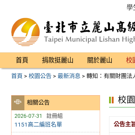
跳
學
至
主
要
內
容
首頁
捐款挺麗山
關於麗山
校
區
首頁
>
校園公告
>
最新消息
>
轉知：有關財團法
校
相關公告
2026-07-31
註冊組
公告主
1151高二編班名單