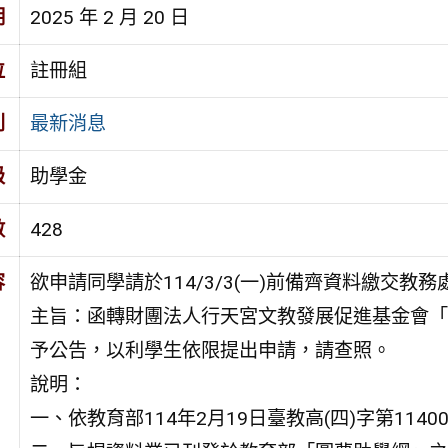
期
2025 年 2 月 20 日
位
註冊組
別
最新消息
級
助學金
數
428
容
欲申請同學請於114/3/3(一)前備齊資料繳交教
主旨：函轉財團法人行天宮文教發展促進基金會「
予公告，以利學生依限提出申請，請查照。
說明：
一、依教育部114年2月19日臺教高(四)字第1140