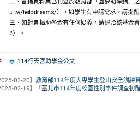
二、旨揭資料業已刊登於教育部「圓夢助學網」之「獎助
u.tw/helpdreams/），如學生有申請需求，請
三、如對旨揭助學金有任何疑義，請逕洽該基金會詢問（電話
6）。
114行天宮助學金公文
件
025-02-20】
教育部114年度大專學生登山安全訓練
025-02-19】
「臺北市114年度校園性別事件調查初階課