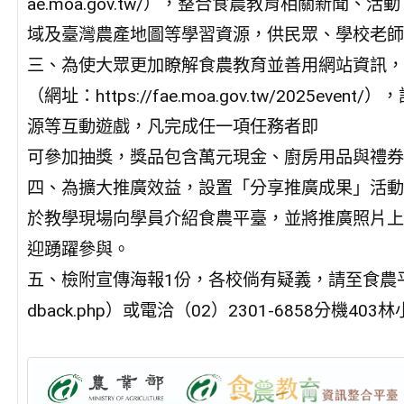
ae.moa.gov.tw/），整合食農教育相關新
域及臺灣農產地圖等學習資源，供民眾、學校老師
三、為使大眾更加瞭解食農教育並善用網站資訊，
（網址：https://fae.moa.gov.tw/202
源等互動遊戲，凡完成任一項任務者即
可參加抽獎，獎品包含萬元現金、廚房用品與禮券
四、為擴大推廣效益，設置「分享推廣成果」活動
於教學現場向學員介紹食農平臺，並將推廣照片上
迎踴躍參與。
五、檢附宣傳海報1份，各校倘有疑義，請至食農平臺網站意見信
dback.php）或電洽（02）2301-6858分機40