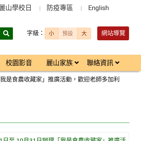
麗山學校日
防疫專區
English
字級：
送出
網站導覽
小
預設
大
搜
尋：
校園影音
麗山家族
聯絡資訊
理「我是食農收藏家」推廣活動，歡迎老師多加利
1日至 10月31日辦理「我是食農收藏家」推廣活