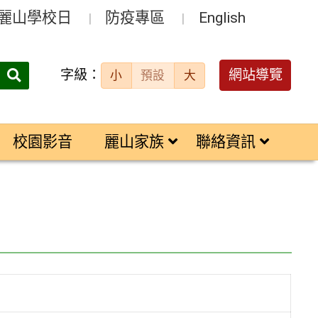
麗山學校日
防疫專區
English
字級：
送出
網站導覽
小
預設
大
搜
尋：
校園影音
麗山家族
聯絡資訊