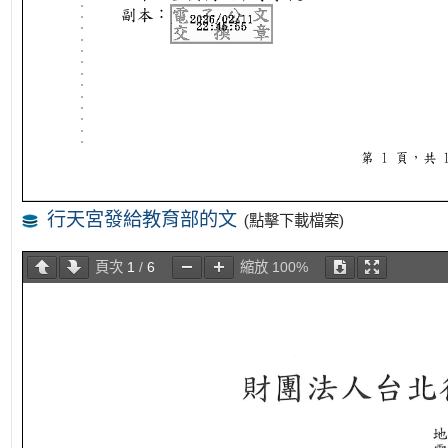
行天宮發給教育部的文
(點擊下載檔案)
頁次
1
/
6
縮放
100%