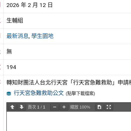
期
2026 年 2 月 12 日
位
生輔組
別
最新消息
,
學生園地
級
無
數
194
容
轉知財團法人台北行天宮「行天宮急難救助」申請
行天宮急難救助公文
(點擊下載檔案)
頁次
1
/
1
縮放
100%