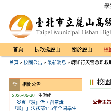
跳
學
至
主
要
內
容
首頁
捐款挺麗山
關於麗山
校
區
首頁
>
校園公告
>
最新消息
>
轉知行天宮急難救
校
相關公告
2026-06-30
生輔組
公告主
「炎夏『漫』活，創意說
『畫』」法務部115年全國學生