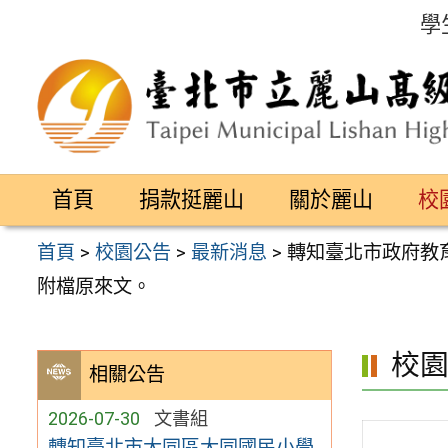
跳
學
至
主
要
內
容
首頁
捐款挺麗山
關於麗山
校
區
首頁
>
校園公告
>
最新消息
>
轉知臺北市政府教
附檔原來文。
校
相關公告
2026-07-30
文書組
轉知臺北市大同區大同國民小學