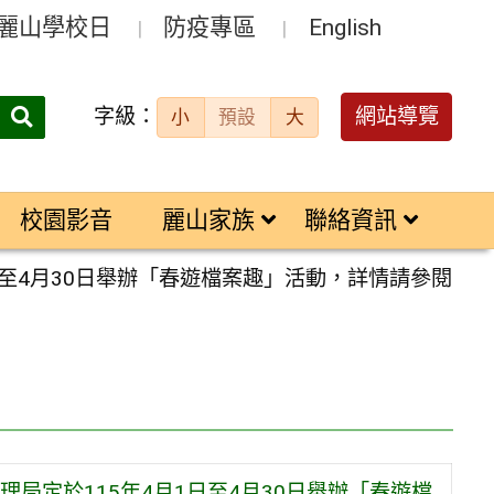
麗山學校日
防疫專區
English
字級：
送出
網站導覽
小
預設
大
搜
尋：
校園影音
麗山家族
聯絡資訊
至4月30日舉辦「春遊檔案趣」活動，詳情請參閱
局定於115年4月1日至4月30日舉辦「春遊檔