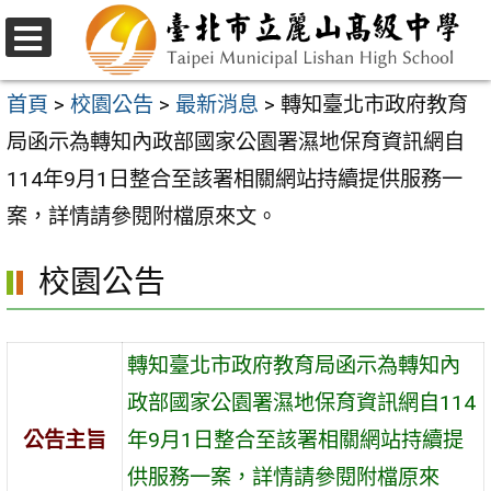
跳
至
選
主
單
首頁
>
校園公告
>
最新消息
>
轉知臺北市政府教育
要
局函示為轉知內政部國家公園署濕地保育資訊網自
內
114年9月1日整合至該署相關網站持續提供服務一
容
案，詳情請參閱附檔原來文。
區
校園公告
轉知臺北市政府教育局函示為轉知內
政部國家公園署濕地保育資訊網自114
公告主旨
年9月1日整合至該署相關網站持續提
供服務一案，詳情請參閱附檔原來