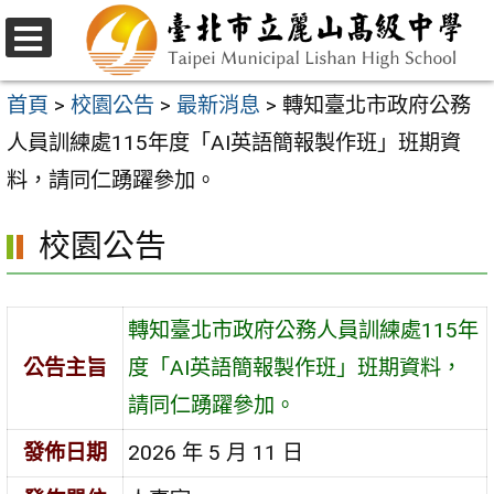
跳
至
選
主
單
首頁
>
校園公告
>
最新消息
>
轉知臺北市政府公務
要
人員訓練處115年度「AI英語簡報製作班」班期資
內
料，請同仁踴躍參加。
容
校園公告
區
轉知臺北市政府公務人員訓練處115年
公告主旨
度「AI英語簡報製作班」班期資料，
請同仁踴躍參加。
發佈日期
2026 年 5 月 11 日