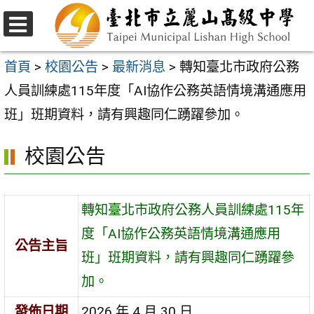
跳
至
選
主
單
首頁
>
校園公告
>
最新消息
>
轉知臺北市政府公務
要
人員訓練處115年度「AI協作公務英語情境溝通應用
內
班」班期資料，請有興趣同仁踴躍參加。
容
校園公告
區
轉知臺北市政府公務人員訓練處115年
度「AI協作公務英語情境溝通應用
公告主旨
班」班期資料，請有興趣同仁踴躍參
加。
發佈日期
2026 年 4 月 30 日