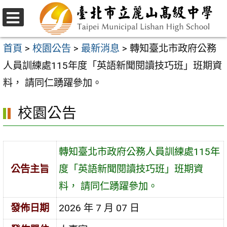
跳
至
選
主
單
首頁
>
校園公告
>
最新消息
>
轉知臺北市政府公務
要
人員訓練處115年度「英語新聞閱讀技巧班」班期資
內
料， 請同仁踴躍參加。
容
校園公告
區
轉知臺北市政府公務人員訓練處115年
公告主旨
度「英語新聞閱讀技巧班」班期資
料， 請同仁踴躍參加。
發佈日期
2026 年 7 月 07 日