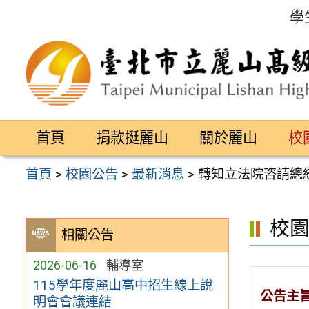
跳
學
至
主
要
內
容
首頁
捐款挺麗山
關於麗山
校
區
首頁
>
校園公告
>
最新消息
>
轉知立法院咨請總統
校
相關公告
2026-06-16
輔導室
115學年度麗山高中招生線上說
公告主
明會會議連結