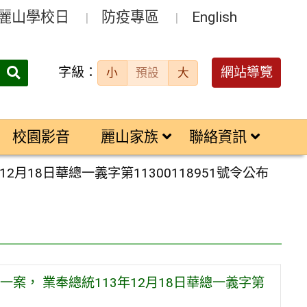
麗山學校日
防疫專區
English
字級：
送出
網站導覽
小
預設
大
搜
尋：
校園影音
麗山家族
聯絡資訊
18日華總一義字第11300118951號令公布
案， 業奉總統113年12月18日華總一義字第