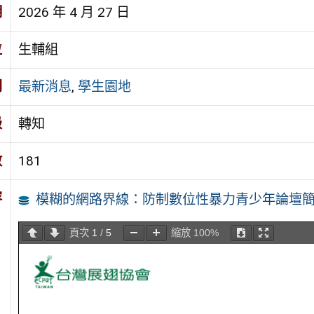
期
2026 年 4 月 27 日
位
生輔組
別
最新消息
,
學生園地
級
轉知
數
181
容
模糊的網路界線：防制數位性暴力青少年論壇
頁次
1
/
5
縮放
100%