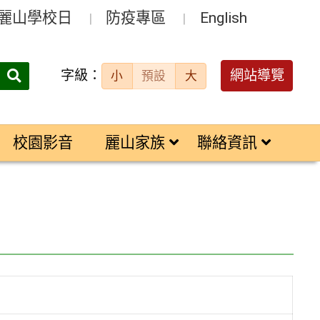
麗山學校日
防疫專區
English
字級：
送出
網站導覽
小
預設
大
搜
尋：
校園影音
麗山家族
聯絡資訊