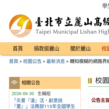
跳
學
至
主
要
內
容
首頁
捐款挺麗山
關於麗山
校
區
首頁
>
校園公告
>
最新消息
>
轉知模糊的網路界
校
相關公告
2026-06-30
生輔組
公告主
「炎夏『漫』活，創意說
『畫』」法務部115年全國學生