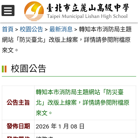
跳
至
選
主
單
首頁
>
校園公告
>
最新消息
>
轉知本市消防局主題
要
網站「防災臺北」改版上線案，詳情請參閱附檔原
內
來文。
容
校園公告
區
轉知本市消防局主題網站「防災臺
公告主旨
北」改版上線案，詳情請參閱附檔原
來文。
發佈日期
2026 年 1 月 08 日