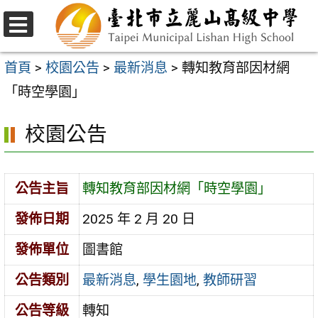
跳
至
選
主
單
首頁
>
校園公告
>
最新消息
>
轉知教育部因材網
要
「時空學園」
內
校園公告
容
區
公告主旨
轉知教育部因材網「時空學園」
發佈日期
2025 年 2 月 20 日
發佈單位
圖書館
公告類別
最新消息
,
學生園地
,
教師研習
公告等級
轉知