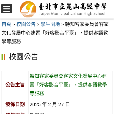
跳
至
選
主
單
首頁
>
校園公告
>
學生園地
>
轉知客家委員會客家
要
文化發展中心建置「好客影音平臺」，提供客語教
內
學等服務
容
校園公告
區
轉知客家委員會客家文化發展中心建
公告主旨
置「好客影音平臺」，提供客語教學
等服務
發佈日期
2025 年 2 月 27 日