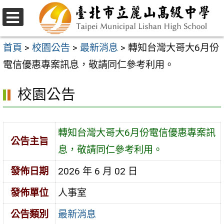
跳
至
選
主
單
首頁
>
校園公告
>
最新消息
>
轉知台灣大哥大6月份
要
電信優惠專案訊息，敬請同仁參考利用。
內
校園公告
容
區
轉知台灣大哥大6月份電信優惠專案訊
公告主旨
息，敬請同仁參考利用。
發佈日期
2026 年 6 月 02 日
發佈單位
人事室
公告類別
最新消息