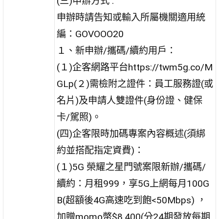
(三)申辦方式 :
申辦時請告知或輸入所屬機關適用統
編：GOVOOO20
１、新申辦/攜碼/續約用戶：
(１)企客網路平台https://twm5g.co/M
GLp(２)需檢附之證件：員工服務證(或
名片)及申請人雙證件(身份證、健保
卡/駕照)。
(四)企客限時加碼專案內容概述(須綁
約並搭配指定資費)：
(１)5G 榮耀之星門號案限新辦/攜碼/
續約：月租999，享5G上網每月100G
B(超額後4G高速吃到飽<50Mbps) ，
加贈momo幣$8,400(分24期發放每期