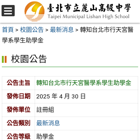
跳
至
選
主
單
首頁
>
校園公告
>
最新消息
>
轉知台北市行天宮醫
要
學系學生助學金
內
校園公告
容
區
公告主旨
轉知台北市行天宮醫學系學生助學金
發佈日期
2025 年 4 月 30 日
發佈單位
註冊組
公告類別
最新消息
公告等級
助學金