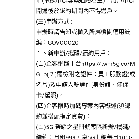
市(依欲申辦專案通路為主)，用戶申辦
開通後於綁約期間內不得過戶。
(三)申辦方式 :
申辦時請告知或輸入所屬機關適用統
編：GOVOOO20
１、新申辦/攜碼/續約用戶：
(１)企客網路平台https://twm5g.co/M
GLp(２)需檢附之證件：員工服務證(或
名片)及申請人雙證件(身份證、健保
卡/駕照)。
(四)企客限時加碼專案內容概述(須綁
約並搭配指定資費)：
(１)5G 榮耀之星門號案限新辦/攜碼/
續約：月租999，享5G上網每月100G