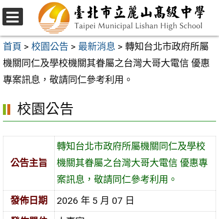
跳
至
選
主
單
首頁
>
校園公告
>
最新消息
>
轉知台北市政府所屬
要
機關同仁及學校機關其眷屬之台灣大哥大電信 優惠
內
專案訊息，敬請同仁參考利用。
容
校園公告
區
轉知台北市政府所屬機關同仁及學校
公告主旨
機關其眷屬之台灣大哥大電信 優惠專
案訊息，敬請同仁參考利用。
發佈日期
2026 年 5 月 07 日