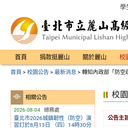
跳
學
至
主
要
內
容
首頁
捐款挺麗山
關於麗山
校
區
首頁
>
校園公告
>
最新消息
>
轉知內政部「防空
校
相關公告
2026-08-04
總務處
公告主
臺北市2026城鎮韌性（防空）演
習訂於8月13日 （四）14時30分