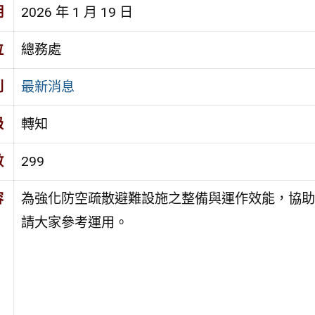
期
2026 年 1 月 19 日
位
總務處
別
最新消息
級
轉知
數
299
容
為強化防空疏散避難設施之整備與運作效能，協助
請大家參考運用。