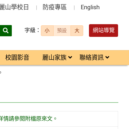
麗山學校日
防疫專區
English
字級：
送出
網站導覽
小
預設
大
搜
尋：
校園影音
麗山家族
聯絡資訊
。
詳情請參閱附檔原來文。