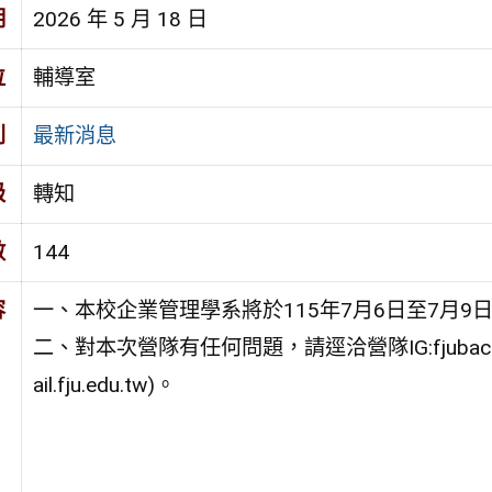
期
2026 年 5 月 18 日
位
輔導室
別
最新消息
級
轉知
數
144
容
一、本校企業管理學系將於115年7月6日至7月
二、對本次營隊有任何問題，請逕洽營隊IG:fjubacamp
ail.fju.edu.tw)。