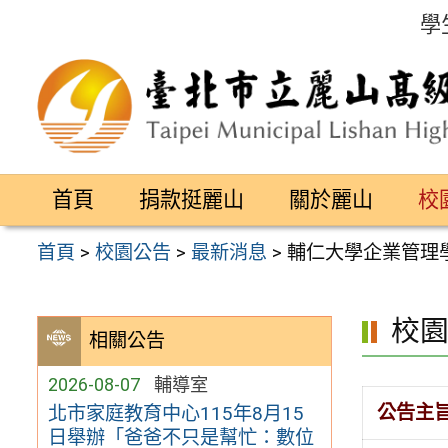
跳
學
至
主
要
內
容
首頁
捐款挺麗山
關於麗山
校
區
首頁
>
校園公告
>
最新消息
>
輔仁大學企業管理學
校
相關公告
2026-08-07
輔導室
公告主
北市家庭教育中心115年8月15
日舉辦「爸爸不只是幫忙：數位