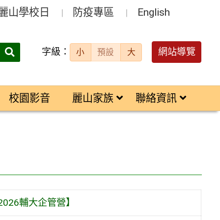
麗山學校日
防疫專區
English
字級：
送出
網站導覽
小
預設
大
搜
尋：
校園影音
麗山家族
聯絡資訊
026輔大企管營】