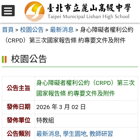
跳
至
選
主
單
首頁
>
校園公告
>
最新消息
>
身心障礙者權利公約
要
（CRPD）第三次國家報告條 約專要文件及附件
內
校園公告
容
區
身心障礙者權利公約（CRPD）第三次
公告主旨
國家報告條 約專要文件及附件
發佈日期
2026 年 3 月 02 日
發佈單位
特教組
公告類別
最新消息
,
學生園地
,
教師研習