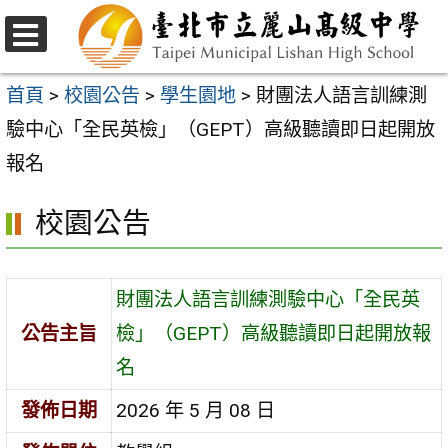
跳
至
選
主
單
首頁
>
校園公告
>
學生園地
>
財團法人語言訓練測
要
驗中心「全民英檢」（GEPT）高級聽讀即日起開放
內
報名
容
校園公告
區
財團法人語言訓練測驗中心「全民英
公告主旨
檢」（GEPT）高級聽讀即日起開放報
名
發佈日期
2026 年 5 月 08 日