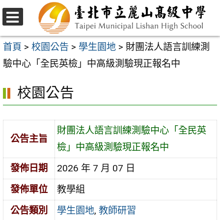
跳
至
選
主
單
首頁
>
校園公告
>
學生園地
>
財團法人語言訓練測
要
驗中心「全民英檢」中高級測驗現正報名中
內
校園公告
容
區
財團法人語言訓練測驗中心「全民英
公告主旨
檢」中高級測驗現正報名中
發佈日期
2026 年 7 月 07 日
發佈單位
教學組
公告類別
學生園地
,
教師研習