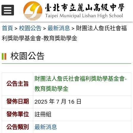
跳
至
選
主
單
首頁
>
校園公告
>
最新消息
>
財團法人詹氏社會福
要
利獎助學基金會-教育獎助學金
內
校園公告
容
區
財團法人詹氏社會福利獎助學基金會-
公告主旨
教育獎助學金
發佈日期
2025 年 7 月 16 日
發佈單位
註冊組
公告類別
最新消息