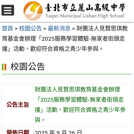
跳
至
選
主
單
首頁
>
校園公告
>
最新消息
>
財團法人見賢思琪教
要
育基金會辦理「2025服務學習體驗-無家者街頭走
內
撞」活動，歡迎符合資格之青少年參與。
容
校園公告
區
財團法人見賢思琪教育基金會辦理
「2025服務學習體驗-無家者街頭走
公告主旨
撞」活動，歡迎符合資格之青少年參
與。
發佈日期
2025 年 9 月 26 日