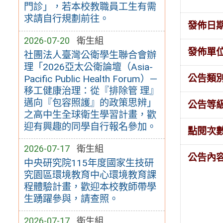
門診」，若本校教職員工生有需
求請自行規劃前往。
發佈日
2026-07-20
衛生組
發佈單
社團法人臺灣公衛學生聯合會辦
理「2026亞太公衛論壇（Asia-
公告類
Pacific Public Health Forum）—
移工健康治理：從『排除管 理』
邁向『包容照護』的政策思辨」
公告等
之高中生全球衛生學習計畫，歡
迎有興趣的同學自行報名參加。
點閱次
2026-07-17
衛生組
公告內
中央研究院115年度國家生技研
究園區環境教育中心環境教育課
程體驗計畫，歡迎本校教師帶學
生踴躍參與，請查照。
2026-07-17
衛生組