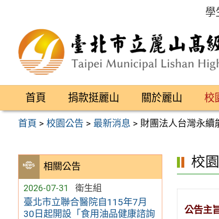
跳
學
至
主
要
內
容
首頁
捐款挺麗山
關於麗山
校
區
首頁
>
校園公告
>
最新消息
>
財團法人台灣永續
校
相關公告
2026-07-31
衛生組
臺北市立聯合醫院自115年7月
公告主
30日起開設「食用油品健康諮詢