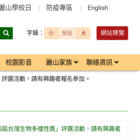
麗山學校日
防疫專區
English
字級：
送出
網站導覽
小
預設
大
搜
尋：
校園影音
麗山家族
聯絡資訊
」評選活動，請有興趣者報名參加。
第四屆台灣生物多樣性獎」評選活動，請有興趣者