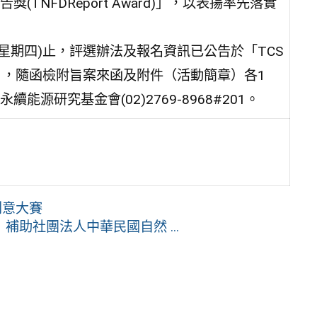
NFDReport Award)」，以表揚率先落實
(星期四)止，評選辦法及報名資訊已公告於「TCS
g.tw），隨函檢附旨案來函及附件（活動簡章）各1
研究基金會(02)2769-8968#201。
創意大賽
助社團法人中華民國自然 ...