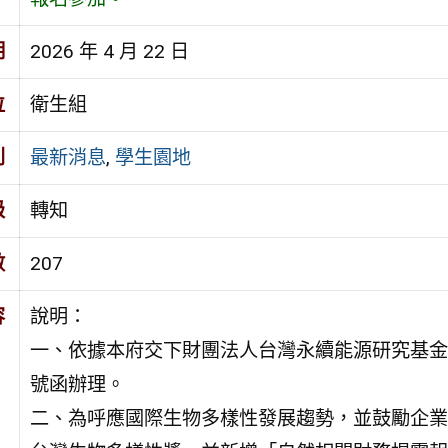
期
2026 年 4 月 22 日
位
衛生組
別
最新消息
,
學生園地
級
轉知
數
207
容
說明：
一、依據本府交下財團法人台灣永續能源研究基金會115
號函辦理。
二、為呼應國際生物多樣性發展趨勢，並鼓勵企業