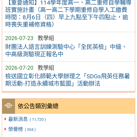
【重要通知】114學年度高一、高二重修自學輔導
班實施計畫（高一高二下學期重修自學人工繳費
時間：8月6日（四）早上九點至下午四點止，逾
時喪失重補修資格）
2026-07-23
教學組
財團法人語言訓練測驗中心「全民英檢」中級、
中高級測驗現正報名中
2026-07-20
教學組
檢送國立彰化師範大學辦理之「SDGs飛英任務暑
期活動-打造永續城市藍圖」活動辦法
依公告類別彙總
最新消息
( 11,720 )
榮譽榜
( 304 )