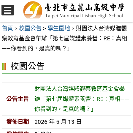
跳
至
選
主
單
首頁
>
校園公告
>
學生園地
>
財團法人台灣媒體觀
要
察教育基金會舉辦「第七屆媒體素養營：RE：真相
內
——你看到的，是真的嗎？」
容
校園公告
區
財團法人台灣媒體觀察教育基金會舉
公告主旨
辦「第七屆媒體素養營：RE：真相——
你看到的，是真的嗎？」
發佈日期
2026 年 5 月 13 日