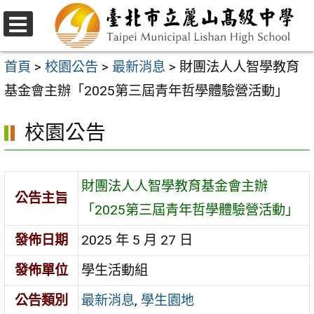
跳
至
選
主
單
首頁
>
校園公告
>
最新消息
>
財團法人人智學教育
要
基金會主辦「2025第三屆青年哲學體驗營活動」
內
校園公告
容
區
財團法人人智學教育基金會主辦
公告主旨
「2025第三屆青年哲學體驗營活動」
發佈日期
2025 年 5 月 27 日
發佈單位
學生活動組
公告類別
最新消息
,
學生園地