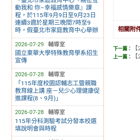
「臺北市家庭教育中心『親密互
動我和 你–幸福感情樂章』課
程，於115年9月9日至9月23日
連續3週於星期三晚間7時至9
相關附
時，假臺北市家庭教育中心舉辦
2026-07-29
輔導室
【2
國立東華大學特殊教育學系招生
【2
宣傳
2026-07-28
輔導室
「115年度校園認輔志工暨親職
教育線上講 座－兒少心理健康促
進課程(8、9月)」
2026-07-28
輔導室
115年分科測驗考試分發本校選
填說明會與時程