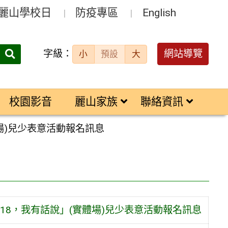
麗山學校日
防疫專區
English
字級：
送出
網站導覽
小
預設
大
搜
尋：
校園影音
麗山家族
聯絡資訊
場)兒少表意活動報名訊息
8，我有話說」(實體場)兒少表意活動報名訊息