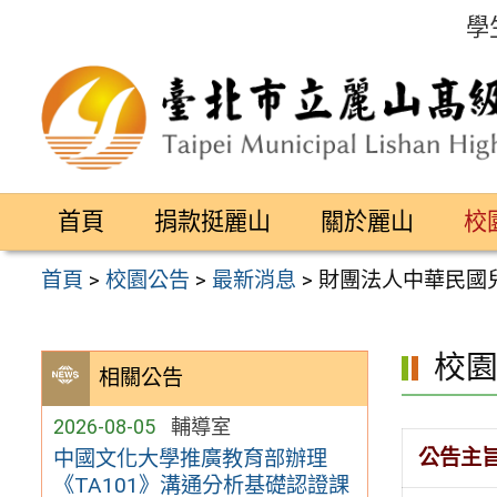
跳
學
至
主
要
內
容
首頁
捐款挺麗山
關於麗山
校
區
首頁
>
校園公告
>
最新消息
>
財團法人中華民國
校
相關公告
2026-08-05
輔導室
公告主
中國文化大學推廣教育部辦理
《TA101》溝通分析基礎認證課