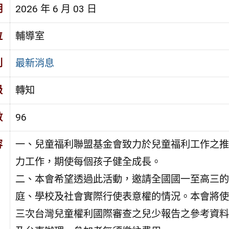
期
2026 年 6 月 03 日
位
輔導室
別
最新消息
級
轉知
數
96
容
一、兒童福利聯盟基金會致力於兒童福利工作之推
力工作，期使每個孩子健全成長。
二、本會希望透過此活動，邀請全國國一至高三的
庭、學校及社會實際行使表意權的情況。本會將使用
三次台灣兒童權利國際審查之兒少報告之參考資料。