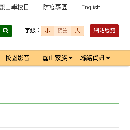
麗山學校日
防疫專區
English
字級：
送出
網站導覽
小
預設
大
搜
尋：
校園影音
麗山家族
聯絡資訊