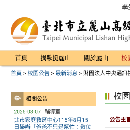
跳
學
至
主
要
內
容
首頁
捐款挺麗山
關於麗山
校
區
首頁
>
校園公告
>
最新消息
>
財團法人中央通訊社
校
相關公告
2026-08-07
輔導室
公告主
北市家庭教育中心115年8月15
日舉辦「爸爸不只是幫忙：數位