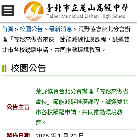
跳
至
選
主
單
首頁
>
校園公告
>
最新消息
>
荒野協會台北分會辦
要
理「輕鬆來做省電俠」節能減碳推廣課程，誠邀雙
內
北市各校踴躍申請，共同推動環境教育。
容
校園公告
區
荒野協會台北分會辦理「輕鬆來做省
電俠」節能減碳推廣課程，誠邀雙北
公告主旨
市各校踴躍申請，共同推動環境教
育。
發佈日期
2026 年 1 月 20 日