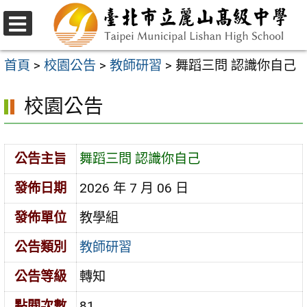
跳
至
選
主
單
首頁
>
校園公告
>
教師研習
>
舞蹈三問 認識你自己
要
校園公告
內
容
區
公告主旨
舞蹈三問 認識你自己
發佈日期
2026 年 7 月 06 日
發佈單位
教學組
公告類別
教師研習
公告等級
轉知
點閱次數
81