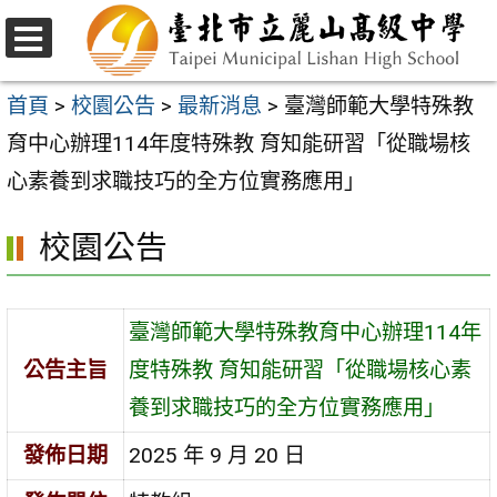
跳
至
選
主
單
首頁
>
校園公告
>
最新消息
>
臺灣師範大學特殊教
要
育中心辦理114年度特殊教 育知能研習「從職場核
內
心素養到求職技巧的全方位實務應用」
容
校園公告
區
臺灣師範大學特殊教育中心辦理114年
公告主旨
度特殊教 育知能研習「從職場核心素
養到求職技巧的全方位實務應用」
發佈日期
2025 年 9 月 20 日