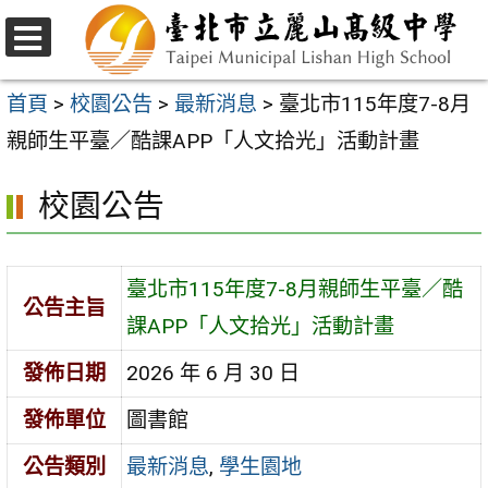
跳
至
選
主
單
首頁
>
校園公告
>
最新消息
>
臺北市115年度7-8月
要
親師生平臺／酷課APP「人文拾光」活動計畫
內
校園公告
容
區
臺北市115年度7-8月親師生平臺／酷
公告主旨
課APP「人文拾光」活動計畫
發佈日期
2026 年 6 月 30 日
發佈單位
圖書館
公告類別
最新消息
,
學生園地