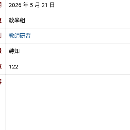
期
2026 年 5 月 21 日
位
教學組
別
教師研習
級
轉知
數
122
容