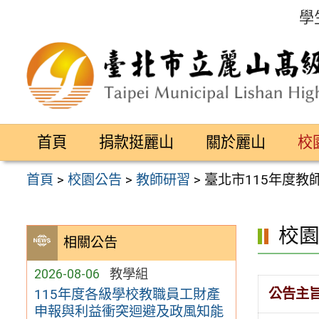
跳
學
至
主
要
內
容
首頁
捐款挺麗山
關於麗山
校
區
首頁
>
校園公告
>
教師研習
>
臺北市115年度
校
相關公告
2026-08-06
教學組
公告主
115年度各級學校教職員工財產
申報與利益衝突迴避及政風知能