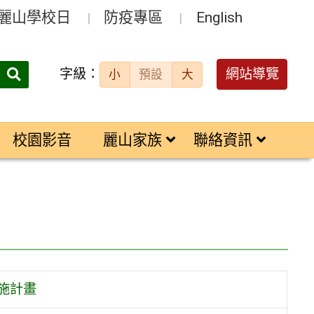
麗山學校日
防疫專區
English
字級：
送出
網站導覽
小
預設
大
搜
尋：
校園影音
麗山家族
聯絡資訊
施計畫