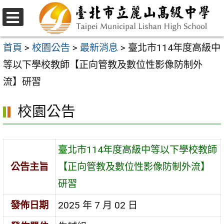
跳
至
選
主
單
首頁
>
校園公告
>
最新消息
>
臺北市114年度高級中
要
等以下學校教師【正向管教及數位性影像防制外
內
流】研習
容
校園公告
區
臺北市114年度高級中等以下學校教師
公告主旨
【正向管教及數位性影像防制外流】
研習
發佈日期
2025 年 7 月 02 日