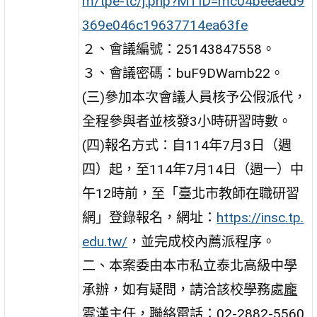
m/tpe-tc/j.php?MTID=mc04beeaed9
369e046c19637714ea63fe
２、會議編號：25143847558。
３、會議密碼：buF9DWamb22。
(三)參加本次會議人員核予公假派代，
全程參與者並核發3小時研習時數。
(四)報名方式：自114年7月3日（週
四）起，至114年7月14日（週一）中
午12時前，至「臺北市教師在職研習
網」登錄報名，網址：
https://insc.tp.
edu.tw/
，並完成校內薦派程序。
二、本案委由本市私立泰北高級中學
承辦，如有疑問，請洽該校學務處
龐
雲漢
主任，聯絡電話：02-2882-5560