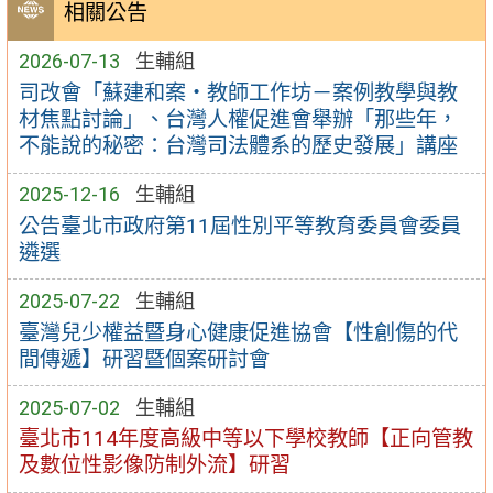
相關公告
2026-07-13
生輔組
司改會「蘇建和案・教師工作坊－案例教學與教
材焦點討論」、台灣人權促進會舉辦「那些年，
不能說的秘密：台灣司法體系的歷史發展」講座
2025-12-16
生輔組
公告臺北市政府第11屆性別平等教育委員會委員
遴選
2025-07-22
生輔組
臺灣兒少權益暨身心健康促進協會【性創傷的代
間傳遞】研習暨個案研討會
2025-07-02
生輔組
臺北市114年度高級中等以下學校教師【正向管教
及數位性影像防制外流】研習