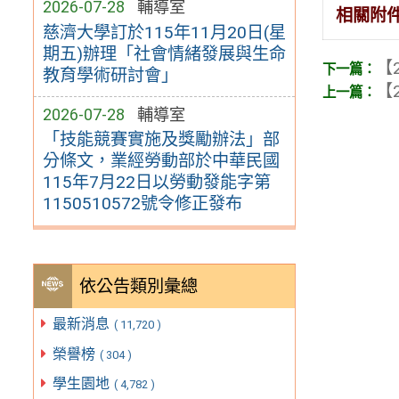
2026-07-28
輔導室
相關附
慈濟大學訂於115年11月20日(星
期五)辦理「社會情緒發展與生命
【2
教育學術研討會」
【2
2026-07-28
輔導室
「技能競賽實施及獎勵辦法」部
分條文，業經勞動部於中華民國
115年7月22日以勞動發能字第
1150510572號令修正發布
依公告類別彙總
最新消息
( 11,720 )
榮譽榜
( 304 )
學生園地
( 4,782 )