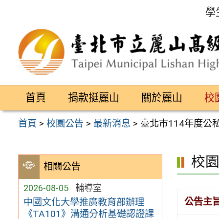
跳
學
至
主
要
內
容
首頁
捐款挺麗山
關於麗山
校
區
首頁
>
校園公告
>
最新消息
>
臺北市114年度
校
相關公告
2026-08-05
輔導室
公告主
中國文化大學推廣教育部辦理
《TA101》溝通分析基礎認證課