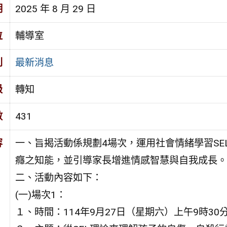
期
2025 年 8 月 29 日
位
輔導室
別
最新消息
級
轉知
數
431
容
一、旨揭活動係規劃4場次，運用社會情緒學習S
癮之知能，並引導家長增進情感智慧與自我成長。
二、活動內容如下：
(一)場次1：
１、時間：114年9月27日（星期六）上午9時30分