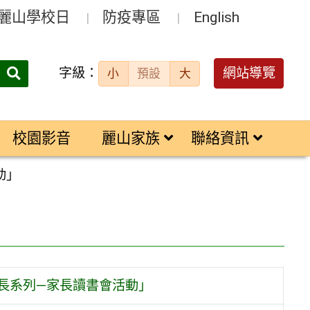
麗山學校日
防疫專區
English
字級：
送出
網站導覽
小
預設
大
搜
尋：
校園影音
麗山家族
聯絡資訊
動」
成長系列—家長讀書會活動」