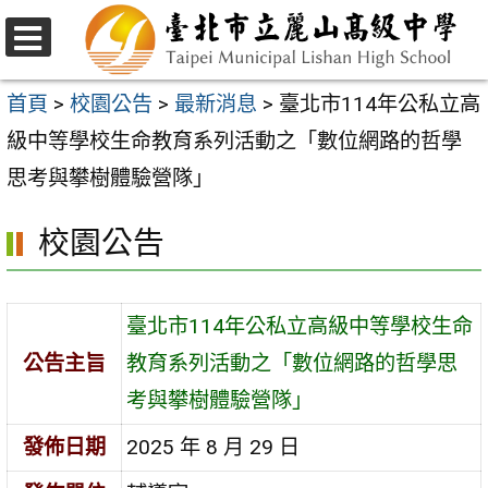
跳
至
選
主
單
首頁
>
校園公告
>
最新消息
>
臺北市114年公私立高
要
級中等學校生命教育系列活動之「數位網路的哲學
內
思考與攀樹體驗營隊」
容
校園公告
區
臺北市114年公私立高級中等學校生命
公告主旨
教育系列活動之「數位網路的哲學思
考與攀樹體驗營隊」
發佈日期
2025 年 8 月 29 日