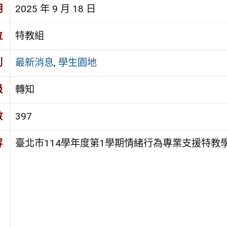
期
2025 年 9 月 18 日
位
特教組
別
最新消息
,
學生園地
級
轉知
數
397
容
臺北市114學年度第1學期情緒行為專業支援特