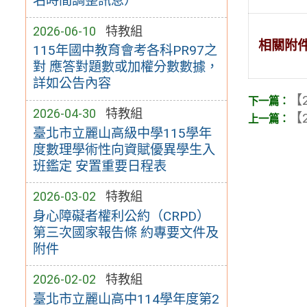
名時間調整訊息）
2026-06-10
特教組
相關附
115年國中教育會考各科PR97之
對 應答對題數或加權分數數據，
詳如公告內容
【2
2026-04-30
特教組
【2
臺北市立麗山高級中學115學年
度數理學術性向資賦優異學生入
班鑑定 安置重要日程表
2026-03-02
特教組
身心障礙者權利公約（CRPD）
第三次國家報告條 約專要文件及
附件
2026-02-02
特教組
臺北市立麗山高中114學年度第2