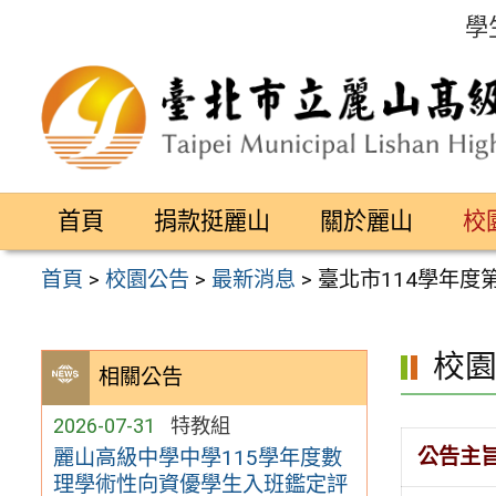
跳
學
至
主
要
內
容
首頁
捐款挺麗山
關於麗山
校
區
首頁
>
校園公告
>
最新消息
>
臺北市114學年
校
相關公告
2026-07-31
特教組
公告主
麗山高級中學中學115學年度數
理學術性向資優學生入班鑑定評