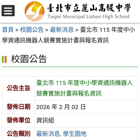
跳
至
選
主
單
首頁
>
校園公告
>
最新消息
>
臺北市 115 年度中小
要
學資通訊機器人競賽實施計畫與報名資訊
內
校園公告
容
區
臺北市 115 年度中小學資通訊機器人
公告主旨
競賽實施計畫與報名資訊
發佈日期
2026 年 2 月 02 日
發佈單位
資訊組
公告類別
最新消息
,
學生園地