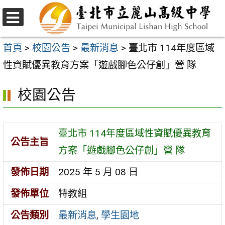
跳
至
選
主
單
首頁
>
校園公告
>
最新消息
>
臺北市 114年度區域
要
性資賦優異教育方案「遊戲腳色公仔創」營 隊
內
校園公告
容
區
臺北市 114年度區域性資賦優異教育
公告主旨
方案「遊戲腳色公仔創」營 隊
發佈日期
2025 年 5 月 08 日
發佈單位
特教組
公告類別
最新消息
,
學生園地