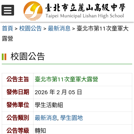
跳
至
選
主
單
首頁
>
校園公告
>
最新消息
>
臺北市第11次童軍大
要
露營
內
校園公告
容
區
公告主旨
臺北市第11次童軍大露營
發佈日期
2026 年 2 月 05 日
發佈單位
學生活動組
公告類別
最新消息
,
學生園地
公告等級
轉知