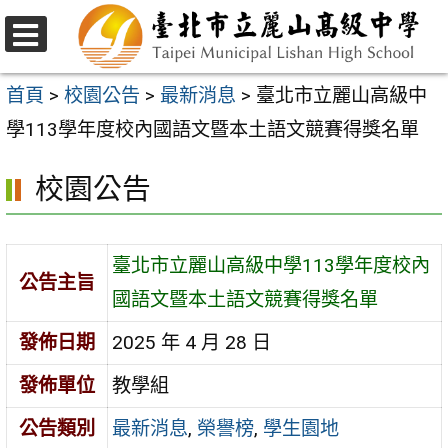
跳
至
選
主
單
首頁
>
校園公告
>
最新消息
>
臺北市立麗山高級中
要
學113學年度校內國語文暨本土語文競賽得獎名單
內
校園公告
容
區
臺北市立麗山高級中學113學年度校內
公告主旨
國語文暨本土語文競賽得獎名單
發佈日期
2025 年 4 月 28 日
發佈單位
教學組
公告類別
最新消息
,
榮譽榜
,
學生園地