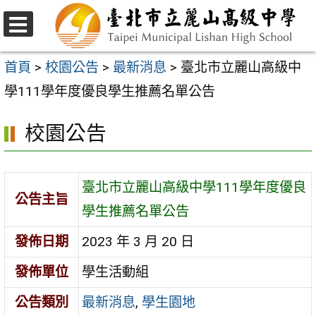
跳
至
選
主
單
首頁
>
校園公告
>
最新消息
>
臺北市立麗山高級中
要
學111學年度優良學生推薦名單公告
內
校園公告
容
區
臺北市立麗山高級中學111學年度優良
公告主旨
學生推薦名單公告
發佈日期
2023 年 3 月 20 日
發佈單位
學生活動組
公告類別
最新消息
,
學生園地