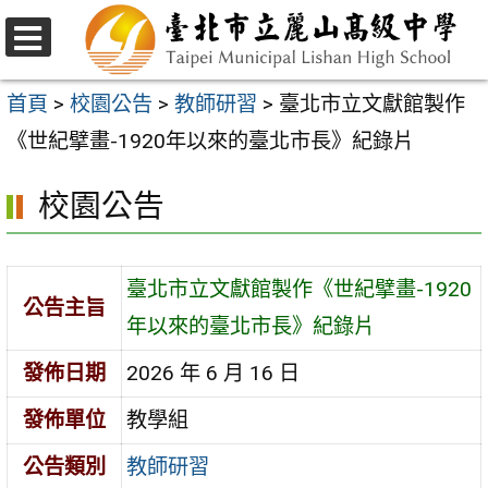
跳
至
選
主
單
首頁
>
校園公告
>
教師研習
>
臺北市立文獻館製作
要
《世紀擘畫-1920年以來的臺北市長》紀錄片
內
校園公告
容
區
臺北市立文獻館製作《世紀擘畫-1920
公告主旨
年以來的臺北市長》紀錄片
發佈日期
2026 年 6 月 16 日
發佈單位
教學組
公告類別
教師研習